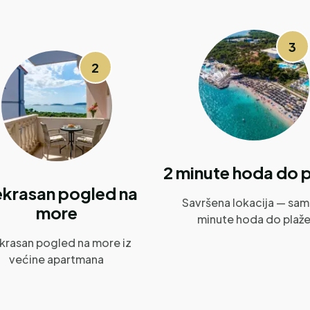
3
2
2 minute hoda do 
ekrasan pogled na
Savršena lokacija — sam
more
minute hoda do plaž
krasan pogled na more iz
većine apartmana