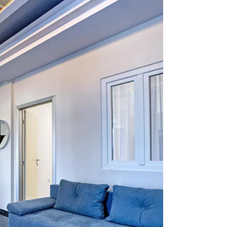
jerojatan s lijepim balkonom. Strana
bila je predivna. Domaćini su bili
i su punu podršku i pripremili
 nas. Odlična usluga. Definitivno ću