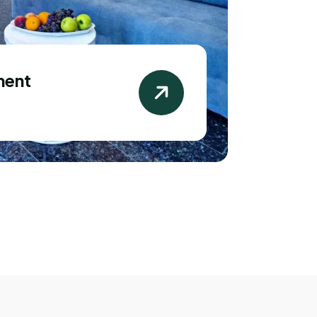
ment
 Kraljevstvo
an apartman. Ostali smo samo dvije
ršen za naše potrebe. Prekrasan
ed iz apartmana. Sjajna lokacija za
ada Šibenika. Domaćini su nam
icu i domaći sir, a svi smo zajedno
stima pored bazena. Domaćini su bili