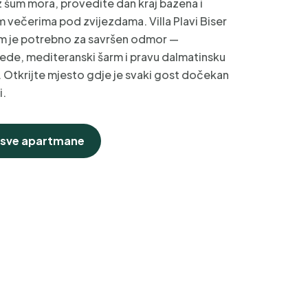
 šum mora, provedite dan kraj bazena i
im večerima pod zvijezdama. Villa Plavi Biser
am je potrebno za savršen odmor —
ede, mediteranski šarm i pravu dalmatinsku
 Otkrijte mjesto gdje je svaki gost dočekan
i.
 sve apartmane