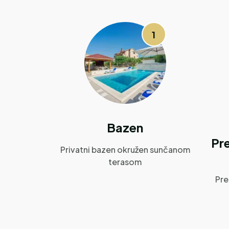
1
Bazen
Pr
Privatni bazen okružen sunčanom
terasom
Pre