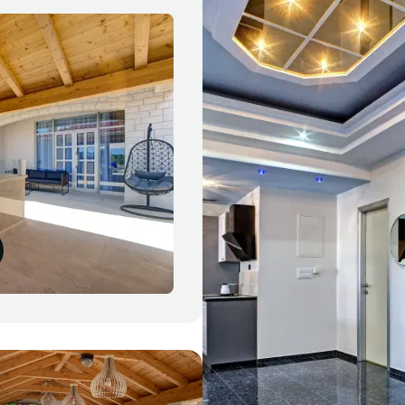
Robert
R
Hrvatska
Izuzetno
Apartman je bio nev
s pogledom na more 
jako ljubazni, pružil
prekrasnu večeru za
se vratiti.