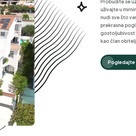
Probudite se uz
uživajte u mirn
nudi sve što v
prekrasne pogl
gostoljubivost.
kao član obitelj
Pogledajte