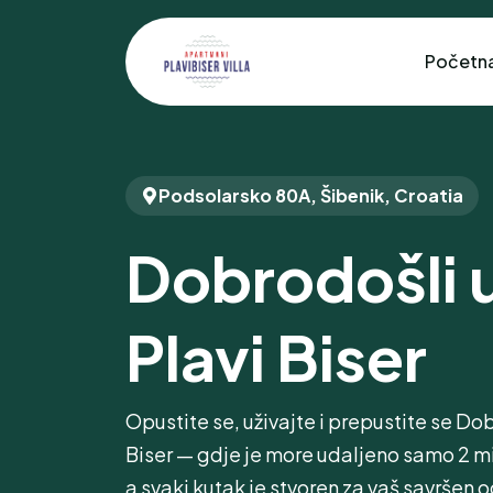
Početn
Podsolarsko 80A, Šibenik, Croatia
Dobrodošli u
Plavi Biser
Opustite se, uživajte i prepustite se Dob
Biser — gdje je more udaljeno samo 2 m
a svaki kutak je stvoren za vaš savršen 