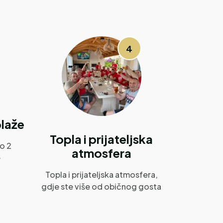
4
plaže
Topla i prijateljska
o 2
atmosfera
e
Topla i prijateljska atmosfera,
gdje ste više od običnog gosta