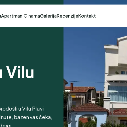
a
Apartmani
O nama
Galerija
Recenzije
Kontakt
 Vilu
rodošli u Vilu Plavi
inute, bazen vas čeka,
odmor.