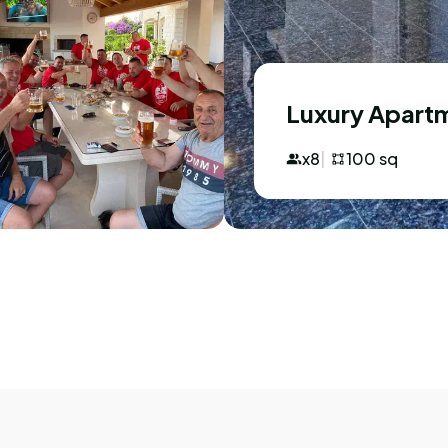
Luxury Apart
x8
100 sq
Sarah
S
Ujedinjeno
Prekrasno
Stvarno čist i udob
noći, ali bio je sav
bazen, odličan pogl
obilazak starog gr
ponudili piće, luben
sjedili s drugim go