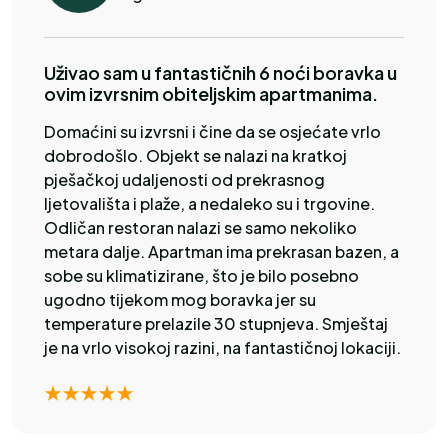
Uživao sam u fantastičnih 6 noći boravka u
ovim izvrsnim obiteljskim apartmanima.
Domaćini su izvrsni i čine da se osjećate vrlo
dobrodošlo. Objekt se nalazi na kratkoj
pješačkoj udaljenosti od prekrasnog
ljetovališta i plaže, a nedaleko su i trgovine.
Odličan restoran nalazi se samo nekoliko
metara dalje. Apartman ima prekrasan bazen, a
sobe su klimatizirane, što je bilo posebno
ugodno tijekom mog boravka jer su
temperature prelazile 30 stupnjeva. Smještaj
je na vrlo visokoj razini, na fantastičnoj lokaciji.