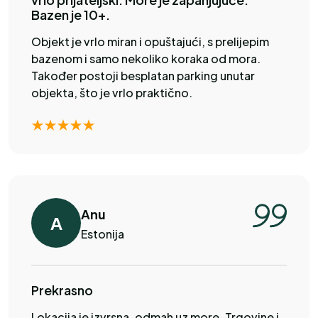
Bazen je 10+.
Objekt je vrlo miran i opuštajući, s prelijepim
bazenom i samo nekoliko koraka od mora.
Također postoji besplatan parking unutar
objekta, što je vrlo praktično.
Anu
A
Estonija
Prekrasno
Lokacija je izvrsna, odmah uz more. Trgovine i