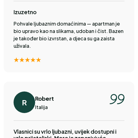
Izuzetno
Pohvale ljubaznim domaćinima — apartman je
bio upravo kao na slikama, udoban i čist. Bazen
je također bio izvrstan, a djeca su ga zaista
uživala.
Robert
R
Italija
Vlasnici su vrlo ljubazni, uvijek dostupni i
vrlo prijateljski. More je zapanjujuće.