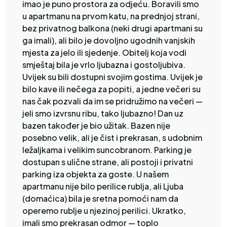
imao je puno prostora za odjeću. Boravili smo
u apartmanu na prvom katu, na prednjoj strani,
bez privatnog balkona (neki drugi apartmani su
ga imali), ali bilo je dovoljno ugodnih vanjskih
mjesta za jelo ili sjedenje. Obitelj koja vodi
smještaj bila je vrlo ljubazna i gostoljubiva.
Uvijek su bili dostupni svojim gostima. Uvijek je
bilo kave ili nečega za popiti, a jedne večeri su
nas čak pozvali da im se pridružimo na večeri —
jeli smo izvrsnu ribu, tako ljubazno! Dan uz
bazen također je bio užitak. Bazen nije
posebno velik, ali je čist i prekrasan, s udobnim
ležaljkama i velikim suncobranom. Parking je
dostupan s ulične strane, ali postoji i privatni
parking iza objekta za goste. U našem
apartmanu nije bilo perilice rublja, ali Ljuba
(domaćica) bila je sretna pomoći nam da
operemo rublje u njezinoj perilici. Ukratko,
imali smo prekrasan odmor — toplo