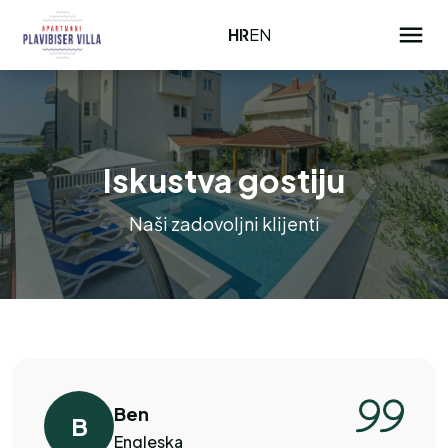
HR
EN
Iskustva gostiju
Naši zadovoljni klijenti
Ben
B
Engleska