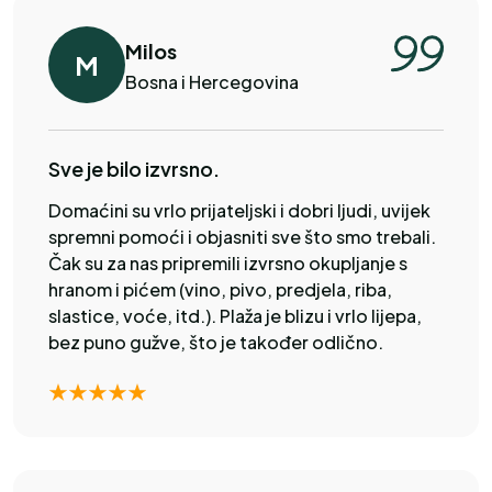
Milos
M
Bosna i Hercegovina
Sve je bilo izvrsno.
Domaćini su vrlo prijateljski i dobri ljudi, uvijek
spremni pomoći i objasniti sve što smo trebali.
Čak su za nas pripremili izvrsno okupljanje s
hranom i pićem (vino, pivo, predjela, riba,
slastice, voće, itd.). Plaža je blizu i vrlo lijepa,
bez puno gužve, što je također odlično.