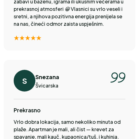
zabavi u bazenu, igrama ili ukusnim večerama u
prekrasnoj atmosferi 😁 Vlasnici su vrlo veseli i
sretni, a njihova pozitivna energija prenijela se
na nas, čineći odmor zaista uspješnim.
Snezana
S
Švicarska
Prekrasno
Vrlo dobra lokacija, samo nekoliko minuta od
plaže. Apartman je mali, ali čist — krevet za
spavanje, mali kauč, kupaonica/tuš, i kuhinja.