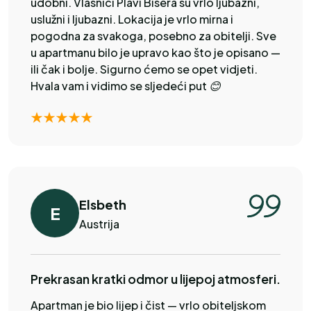
udobni. Vlasnici Plavi Bisera su vrlo ljubazni,
uslužni i ljubazni. Lokacija je vrlo mirna i
pogodna za svakoga, posebno za obitelji. Sve
u apartmanu bilo je upravo kao što je opisano —
ili čak i bolje. Sigurno ćemo se opet vidjeti.
Hvala vam i vidimo se sljedeći put 😊
Elsbeth
E
Austrija
Prekrasan kratki odmor u lijepoj atmosferi.
Apartman je bio lijep i čist — vrlo obiteljskom