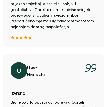
prijazan smještaj. Vlasnici su pažljivi i
gostoljubivi. Ono što nam se najviše svidjelo
bio je večer s roštiljem i svježom ribom.
Preporučeno mjesto s ugodnom atmosferom i
osjećajem dobrog raspoloženja.
Uwe
U
Njemačka
Izvrsno
Bio je to vrlo opuštajući boravak. Obitelj