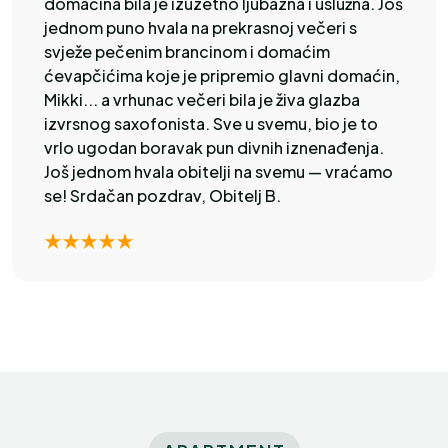
domaćina bila je izuzetno ljubazna i uslužna. Još
jednom puno hvala na prekrasnoj večeri s
svježe pečenim brancinom i domaćim
ćevapčićima koje je pripremio glavni domaćin,
Mikki... a vrhunac večeri bila je živa glazba
izvrsnog saxofonista. Sve u svemu, bio je to
vrlo ugodan boravak pun divnih iznenađenja.
Još jednom hvala obitelji na svemu — vraćamo
se! Srdačan pozdrav, Obitelj B.