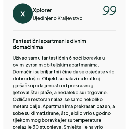
Xplorer
X
Ujedinjeno Kraljevstvo
Fantastični apartmani s divnim
domaćinima
Uživao sam u fantastičnih 6 noći boravka u
ovim izvrsnim obiteljskim apartmanima.
Domaćini su briljantni i čine da se osjećate vrlo
dobrodošlo. Objekt se nalazi na kratkoj
pješačkoj udaljenosti od prekrasnog
ljetovališta i plaže, a nedaleko su i trgovine.
Odličan restoran nalazi se samo nekoliko
metara dalje. Apartman ima prekrasan bazen, a
sobe su klimatizirane, što je bilo vrlo ugodno
tijekom mog boravka jer su temperature
prelazile 30 stupnjeva. Smještaj je na vrlo