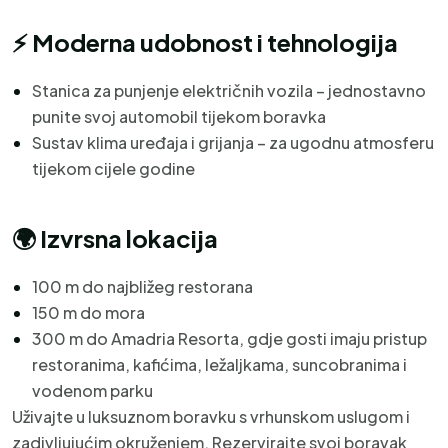
⚡
Moderna udobnost i tehnologija
Stanica za punjenje električnih vozila – jednostavno
punite svoj automobil tijekom boravka
Sustav klima uređaja i grijanja – za ugodnu atmosferu
tijekom cijele godine
🌍
Izvrsna lokacija
100 m do najbližeg restorana
150 m do mora
300 m do Amadria Resorta, gdje gosti imaju pristup
restoranima, kafićima, ležaljkama, suncobranima i
vodenom parku
Uživajte u luksuznom boravku s vrhunskom uslugom i
zadivljujućim okruženjem. Rezervirajte svoj boravak