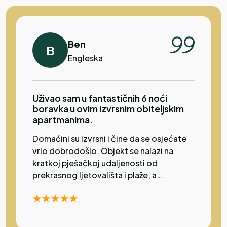
ljubazni i vrlo uslužni. Vrlo pogodna za
obitelj.
Ben
B
Engleska
Uživao sam u fantastičnih 6 noći
boravka u ovim izvrsnim obiteljskim
apartmanima.
Domaćini su izvrsni i čine da se osjećate
vrlo dobrodošlo. Objekt se nalazi na
kratkoj pješačkoj udaljenosti od
prekrasnog ljetovališta i plaže, a
nedaleko su i trgovine. Odličan restoran
nalazi se samo nekoliko metara dalje.
Apartman ima prekrasan bazen, a sobe su
klimatizirane, što je bilo posebno ugodno