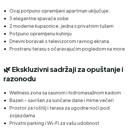
Ovaj potpuno opremljeni apartman uključuje:
3 elegantne spavaće sobe
2 moderne kupaonice, jedna s privatnim tušem
Potpuno opremljenu kuhinju
Dnevni boravak s televizorom ravnog ekrana
Prostranu terasu s očaravajućim pogledom na more
🌿
Ekskluzivni sadržaji za opuštanje i
razonodu
Wellness zona sa saunom i hidromasažnom kadom
Bazen – savršen za sunčane dane i mirne večeri
Prostor za roštilj i terasa za ugodne noći pod
zvijezdama
Privatni parking i Wi-Fi za vašu udobnost