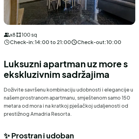
x8
100 sq
Check-in:
14:00 to 21:00
Check-out:
10:00
Luksuzni apartman uz more s
ekskluzivnim sadržajima
Doživite savršenu kombinaciju udobnosti i elegancije u
našem prostranom apartmanu, smještenom samo 150
metara od mora i na kratkoj pješačkoj udaljenosti od
prestižnog Amadria Resorta.
✨
Prostran i udoban