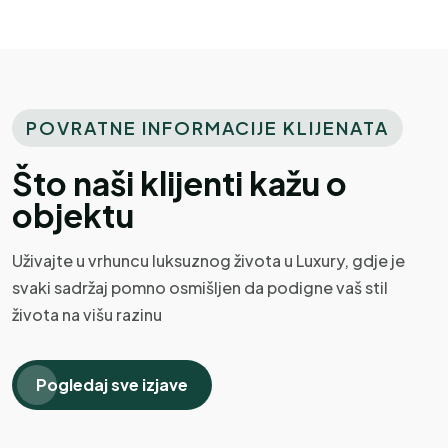
Sarah
S
POVRATNE INFORMACIJE KLIJENATA
Ujedinjeno Kraljevstvo
Što naši klijenti kažu o
objektu
Prekrasno
Stvarno čist i udoban apartman. Ostali
Uživajte u vrhuncu luksuznog života u Luxury, gdje je
smo samo dvije noći, ali bio je savršen za
svaki sadržaj pomno osmišljen da podigne vaš stil
naše potrebe. Prekrasan bazen, odličan
života na višu razinu
pogled iz apartmana. Sjajna lokacija za
obilazak starog grada Šibenika. Domaćini
su nam ponudili piće, lubenicu i domaći
Pogledaj sve izjave
sir, a svi smo zajedno sjedili s drugim
gostima pored bazena. Domaćini su bili