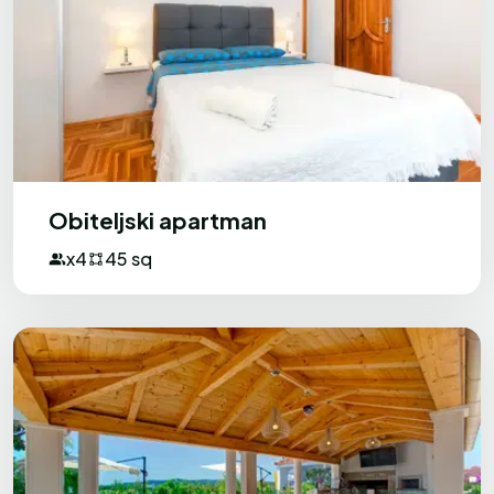
Milos
M
Bosna i Hercegovina
Sve je bilo izvrsno.
Domaćini su vrlo prijateljski i dobri ljudi,
uvijek spremni pomoći i objasniti sve što
smo trebali. Čak su za nas pripremili
Obiteljski apartman
izvrsno okupljanje s hranom i pićem (vino,
x4
45 sq
pivo, predjela, riba, slastice, voće, itd.).
Plaža je blizu i vrlo lijepa, bez puno gužve,
što je također odlično.
Xplorer
X