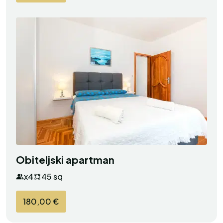
Obiteljski apartman
x4
45 sq
180,00 €