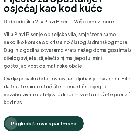
osjećaj kao kod kuće
Dobrodošli u Vilu Plavi Biser — Vaš dom uz more
Villa Plavi Biser je obiteljska vila, smještena samo
nekoliko koraka od kristalno čistog Jadranskog mora.
Dugi niz godina otvaramo vrata našeg doma gostima iz
cijelog svijeta, dijeleći s njima ljepotu, mir i
gostoljubivost dalmatinske obale.
Ovdje je svaki detalj osmišljen s ljubavlju i pažnjom. Bilo
da tražite mirno utočište, romantični bijeg ili
nezaboravan obiteljski odmor — sve to možete pronaći
kod nas.
Pogledajte sve apartmane