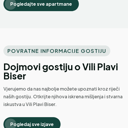
Definitivno ću se vratiti.
Pogledajte sve apartmane
Sarah
S
POVRATNE INFORMACIJE GOSTIJU
Ujedinjeno Kraljevstvo
Dojmovi gostiju o Vili Plavi
Biser
Prekrasno
Stvarno čist i udoban apartman. Ostali
Vjerujemo da nas najbolje možete upoznati kroz riječi
smo samo dvije noći, ali bio je savršen za
naših gostiju. Otkrijte njihova iskrena mišljenja i stvarna
naše potrebe. Prekrasan bazen, odličan
iskustva u Vili Plavi Biser.
pogled iz apartmana. Sjajna lokacija za
obilazak starog grada Šibenika. Domaćini
su nam ponudili piće, lubenicu i domaći
Pogledaj sve izjave