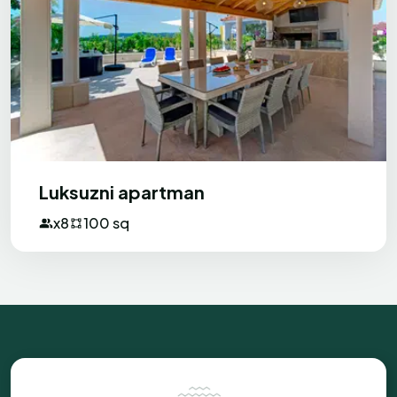
Xplorer
X
Ujedinjeno Kraljevstvo
Fantastični apartmani s divnim
domaćinima
Uživao sam u fantastičnih 6 noći boravka u
Luksuzni apartman
ovim izvrsnim obiteljskim apartmanima.
Domaćini su briljantni i čine da se
x8
100 sq
osjećate vrlo dobrodošlo. Objekt se
nalazi na kratkoj pješačkoj udaljenosti od
prekrasnog ljetovališta i plaže, a
nedaleko su i trgovine. Odličan restoran
nalazi se samo nekoliko metara dalje.
Apartman ima prekrasan bazen, a sobe su
klimatizirane, što je bilo vrlo ugodno
tijekom mog boravka jer su temperature
Robert