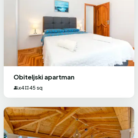
Milos
M
Bosna i Hercegovina
Sve je bilo izvrsno.
Domaćini su vrlo prijateljski i dobri ljudi,
uvijek spremni pomoći i objasniti sve što
smo trebali. Čak su za nas pripremili
Obiteljski apartman
izvrsno okupljanje s hranom i pićem (vino,
x4
45 sq
pivo, predjela, riba, slastice, voće, itd.).
Plaža je blizu i vrlo lijepa, bez puno gužve,
što je također odlično.