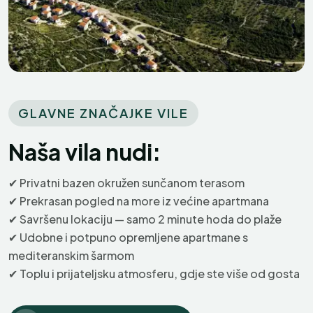
GLAVNE ZNAČAJKE VILE
Robert
R
Naša vila nudi:
Hrvatska
✔
Privatni bazen okružen sunčanom terasom
✔
Prekrasan pogled na more iz većine apartmana
Izuzetno
✔
Savršenu lokaciju — samo 2 minute hoda do plaže
Apartman je bio nevjerojatan s lijepim
✔
Udobne i potpuno opremljene apartmane s
balkonom. Strana s pogledom na more
mediteranskim šarmom
bila je predivna. Domaćini su bili jako
✔
Toplu i prijateljsku atmosferu, gdje ste više od gosta
ljubazni, pružili su punu podršku i pripremili
prekrasnu večeru za nas. Odlična usluga.