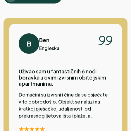
sir, a svi smo zajedno sjedili s drugim
gostima pored bazena. Domaćini su bili
ljubazni i vrlo uslužni. Vrlo pogodna za
obitelj.
Ben
B
Engleska
Uživao sam u fantastičnih 6 noći
boravka u ovim izvrsnim obiteljskim
apartmanima.
Domaćini su izvrsni i čine da se osjećate
vrlo dobrodošlo. Objekt se nalazi na
kratkoj pješačkoj udaljenosti od
prekrasnog ljetovališta i plaže, a
nedaleko su i trgovine. Odličan restoran
nalazi se samo nekoliko metara dalje.